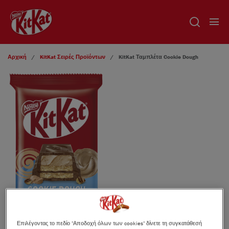
Παράκαμψη προς το κυρίως περιεχόμενο
Αρχική
KitKat Σειρές Προϊόντων
KitKat
Ταμπλέτα Cookie Dough
Επιλέγοντας το πεδίο "Αποδοχή όλων των cookies" δίνετε τη συγκατάθεσή