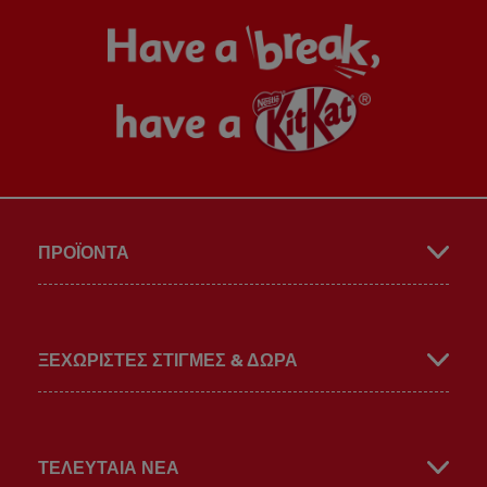
Face
Insta
Yout
ΠΡΟΪΌΝΤΑ
book
gra
ube
ΞΕΧΩΡΙΣΤΕΣ ΣΤΙΓΜΕΣ & ΔΩΡΑ
ΤΕΛΕΥΤΑΙΑ ΝΕΑ
m