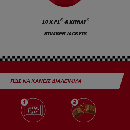
®
®
®
10 X F1
& KITKAT
1
BOMBER JACKETS
ΠΏΣ ΝΑ ΚΆΝΕΙΣ ΔΙΆΛΕΙΜΜΑ