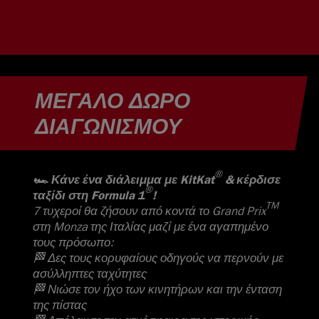
ΜΕΓΆΛΟ ΔΏΡΟ
ΔΙΑΓΩΝΙΣΜΟΎ
®
🏎️ Κάνε ένα διάλειμμα με KitKat
& κέρδισε
®
ταξίδι στη Formula 1
!
TM
7 τυχεροί θα ζήσουν από κοντά το Grand Prix
στη Monza της Ιταλίας μαζί με ένα αγαπημένο
τους πρόσωπο:
🏁 Δες τους κορυφαίους οδηγούς να περνούν με
ασύλληπτες ταχύτητες
🏁 Νιώσε τον ήχο των κινητήρων και την ένταση
της πίστας