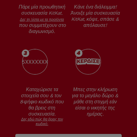
Πάρε μία προωθητική
Κάνε ένα διάλειμμα!
συσκευασία KitKat.
Άνοιξε μία συσκευασία
KitKat, κόψε, σπάσε &
Δες τη λίστα με τα προϊόντα
που συμμετέχουν στο
απόλαυσε!
διαγωνισμό.
Καταχώρισε τα
Μπες στην κλήρωση
στοιχεία σου & τον
για το μεγάλο δώρο &
8-ψήφιο κωδικό που
μάθε στη στιγμή εάν
θα βρεις στη
είσαι ο νικητής της
συσκευασία.
ημέρας.
Δες εδώ πώς θα βρεις τον
κωδικό.