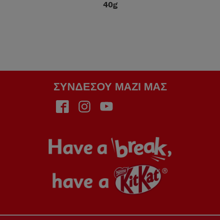
40g
ΣΥΝΔΈΣΟΥ ΜΑΖΊ ΜΑΣ
Face
Insta
Yout