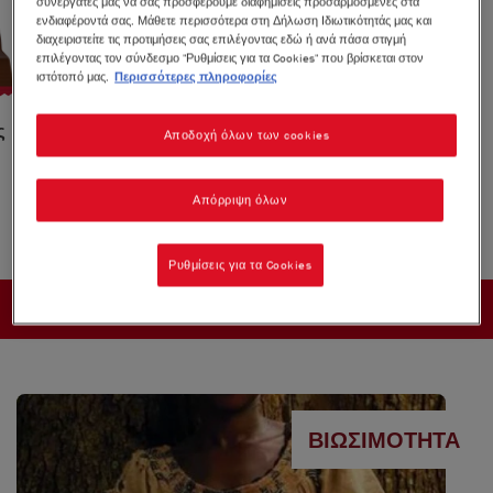
συνεργάτες μας να σας προσφέρουμε διαφημίσεις προσαρμοσμένες στα
ενδιαφέροντά σας. Μάθετε περισσότερα στη Δήλωση Ιδιωτικότητάς μας και
διαχειριστείτε τις προτιμήσεις σας επιλέγοντας εδώ ή ανά πάσα στιγμή
επιλέγοντας τον σύνδεσμο "Ρυθμίσεις για τα Cookies" που βρίσκεται στον
ιστότοπό μας.
Περισσότερες πληροφορίες
®
ς
KitKat
Ταμπλέτα Cookie Dough
Αποδοχή όλων των cookies
99g
Απόρριψη όλων
Ρυθμίσεις για τα Cookies
Εμφάνιση: 2 άρθρα
ΒΙΩΣΙΜΌΤΗΤΑ