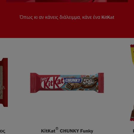
Όπως κι αν κάνεις διάλειμμα, κάνε ένα KitKat
®
τος
KitKat
CHUNKY Funky